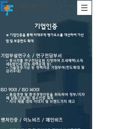
기업인증
※ ​기업인증을 통해 비재무적 평가요소를 개선하여 가산
점 및 보증한도 확대
기업부설연구소 / 연구전담부서
- 종사자를 연구전담요원 지정하여 조세혜택(소득
세&법인세 25% 세액공제 등)
- 기술보증기금 등 정책자금 가점부여(한도확대 및
금리우대)
ISO 9001 / ISO 14001
- 품질경영 및 환경경영인증을 취득하여 정부/지자
체 납품(조달청) 필수인증 획득
- 자사 제품 대외 이미지 및 브랜드가치 제고
​벤처인증 / 이노비즈 / 메인비즈