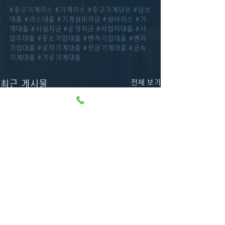
#중고기계리스
#기계리스
#중고기계담보
#담보
대출
#리스대출
#기계설비자금
#설비리스
#기
계대출
#시설자금
#운영자금
#사업자대출
#사
업주대출
#중소기업대출
#벤쳐기업대출
#벤처
기업대출
#공작기계대출
#판금기계대출
#금속
기계대출
#가공기계대출
전체 보기
최근 게시물